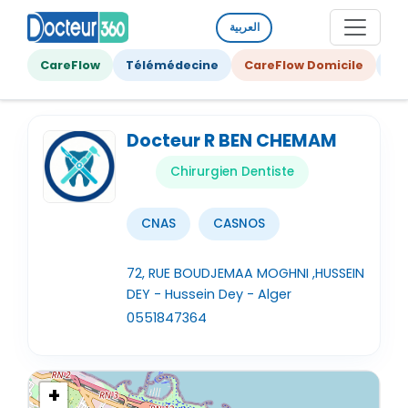
العربية
CareFlow
Télémédecine
CareFlow Domicile
Ge
Docteur R BEN CHEMAM
Chirurgien Dentiste
CNAS
CASNOS
72, RUE BOUDJEMAA MOGHNI ,HUSSEIN
DEY - Hussein Dey - Alger
0551847364
+