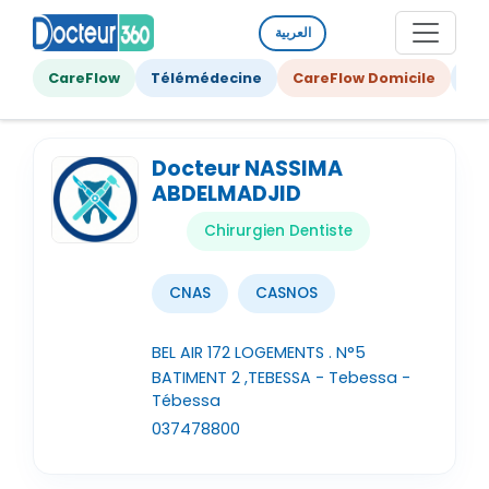
العربية
CareFlow
Télémédecine
CareFlow Domicile
Ge
Docteur NASSIMA
ABDELMADJID
Chirurgien Dentiste
CNAS
CASNOS
BEL AIR 172 LOGEMENTS . N°5
BATIMENT 2 ,TEBESSA - Tebessa -
Tébessa
037478800