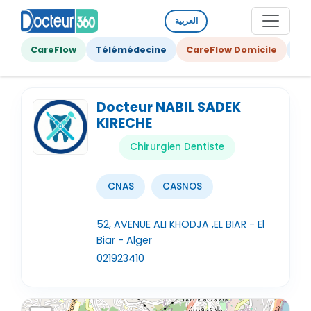
العربية
CareFlow
Télémédecine
CareFlow Domicile
Ge
Docteur NABIL SADEK
KIRECHE
Chirurgien Dentiste
CNAS
CASNOS
52, AVENUE ALI KHODJA ,EL BIAR - El
Biar - Alger
021923410