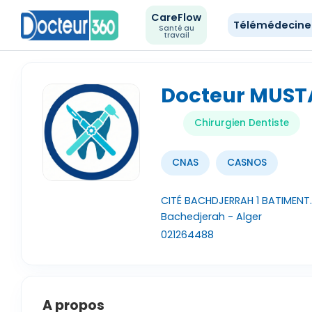
CareFlow
Télémédecin
Santé au
travail
Docteur MUST
Chirurgien Dentiste
CNAS
CASNOS
CITÉ BACHDJERRAH 1 BATIMENT
Bachedjerah - Alger
021264488
A propos