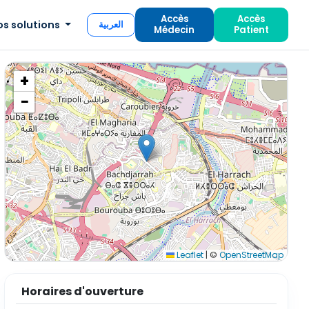
Accès
Accès
os solutions
العربية
Médecin
Patient
+
−
Leaflet
|
©
OpenStreetMap
Horaires d'ouverture