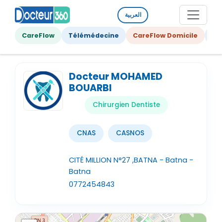
العربية
CareFlow
Télémédecine
CareFlow Domicile
Ge
Docteur MOHAMED
BOUARBI
Chirurgien Dentiste
CNAS
CASNOS
CITÉ MILLION N°27 ,BATNA - Batna -
Batna
0772454843