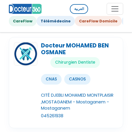
العربية
CareFlow
Télémédecine
CareFlow Domicile
Ge
Docteur MOHAMED BEN
OSMANE
Chirurgien Dentiste
CNAS
CASNOS
CITÉ DJEBLI MOHAMED MONTPLAISIR
,MOSTAGANEM - Mostaganem -
Mostaganem
045261938