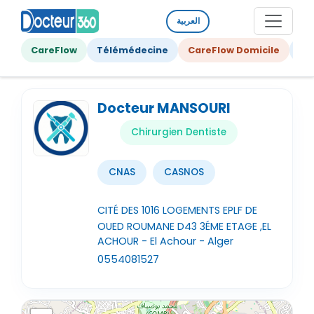
العربية
CareFlow
Télémédecine
CareFlow Domicile
Ge
Docteur MANSOURI
Chirurgien Dentiste
CNAS
CASNOS
CITÉ DES 1016 LOGEMENTS EPLF DE
OUED ROUMANE D43 3ÉME ETAGE ,EL
ACHOUR - El Achour - Alger
0554081527