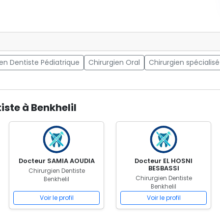
ien Dentiste Pédiatrique
Chirurgien Oral
Chirurgien spécialisé
iste à Benkhelil
Docteur SAMIA AOUDIA
Docteur EL HOSNI
BESBASSI
Chirurgien Dentiste
Chirurgien Dentiste
Benkhelil
Benkhelil
Voir le profil
Voir le profil