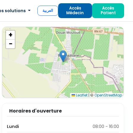
Accès
Accès
os solutions
العربية
Médecin
Patient
+
−
Leaflet
|
©
OpenStreetMap
Horaires d'ouverture
Lundi
08:00 - 16:00