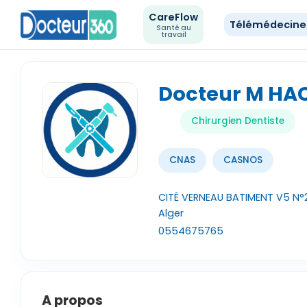
CareFlow
Télémédecin
Santé au
travail
Docteur M HA
Chirurgien Dentiste
CNAS
CASNOS
CITÉ VERNEAU BATIMENT V5 N°2
Alger
0554675765
A propos