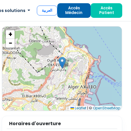
Accès
Accès
os solutions
العربية
Médecin
Patient
+
−
Leaflet
|
©
OpenStreetMap
Horaires d'ouverture