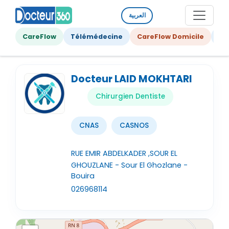
العربية
CareFlow
Télémédecine
CareFlow Domicile
Ge
Docteur LAID MOKHTARI
Chirurgien Dentiste
CNAS
CASNOS
RUE EMIR ABDELKADER ,SOUR EL
GHOUZLANE - Sour El Ghozlane -
Bouira
026968114