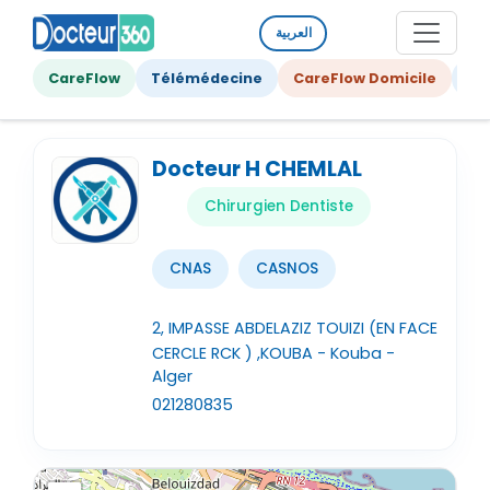
العربية
CareFlow
Télémédecine
CareFlow Domicile
Ge
Docteur H CHEMLAL
Chirurgien Dentiste
CNAS
CASNOS
2, IMPASSE ABDELAZIZ TOUIZI (EN FACE
CERCLE RCK ) ,KOUBA - Kouba -
Alger
021280835