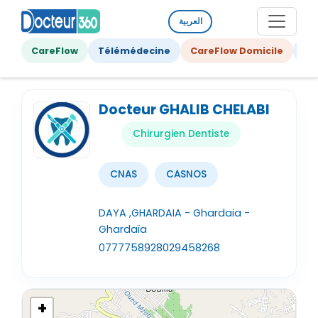
العربية
CareFlow
Télémédecine
CareFlow Domicile
Ge
Docteur GHALIB CHELABI
Chirurgien Dentiste
CNAS
CASNOS
DAYA ,GHARDAIA - Ghardaia -
Ghardaïa
0777758928
029458268
+