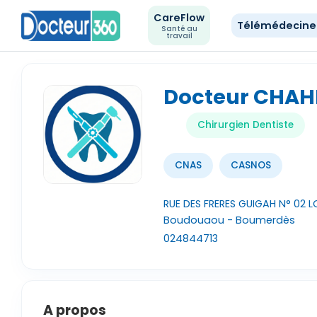
CareFlow
Télémédecin
Santé au
travail
Docteur CHA
Chirurgien Dentiste
CNAS
CASNOS
RUE DES FRERES GUIGAH N° 02 
Boudouaou - Boumerdès
024844713
A propos