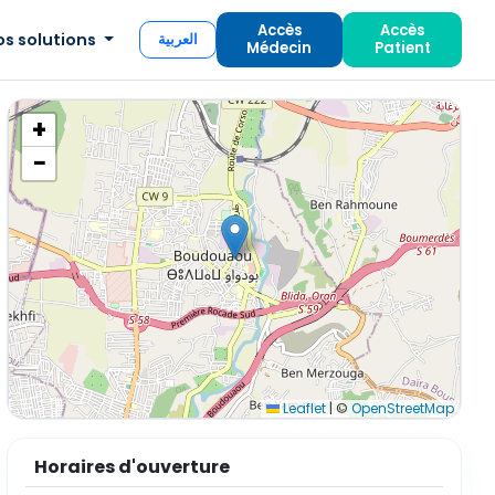
Accès
Accès
os solutions
العربية
Médecin
Patient
+
−
Leaflet
|
©
OpenStreetMap
Horaires d'ouverture