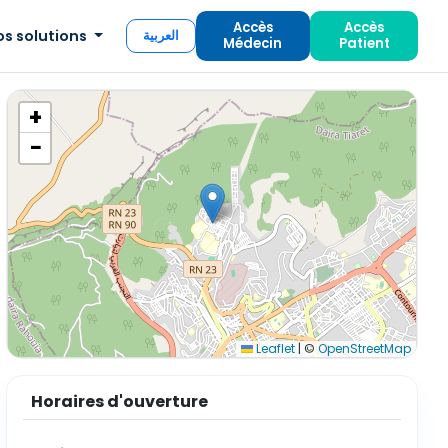
Accès
Accès
os solutions
العربية
Médecin
Patient
+
−
Leaflet
|
©
OpenStreetMap
Horaires d'ouverture