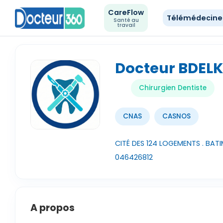
CareFlow
Télémédecin
Santé au
travail
Docteur BDEL
Chirurgien Dentiste
CNAS
CASNOS
CITÉ DES 124 LOGEMENTS . BATIM
046426812
A propos