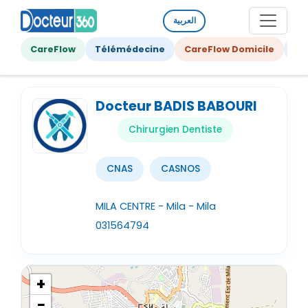
العربية
CareFlow
Télémédecine
CareFlow Domicile
Ge
Docteur BADIS BABOURI
Chirurgien Dentiste
CNAS
CASNOS
MILA CENTRE - Mila - Mila
031564794
+
−