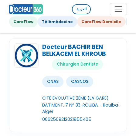
العربية
CareFlow
Télémédecine
CareFlow Domicile
Ge
Docteur BACHIR BEN
BELKACEM EL KHROUB
Chirurgien Dentiste
CNAS
CASNOS
CITÉ EVOLUTIVE 2ÉME (LA GARE)
BATIMENT. 7 N° 33 ,ROUIBA - Rouiba -
Alger
0662569212
021855405