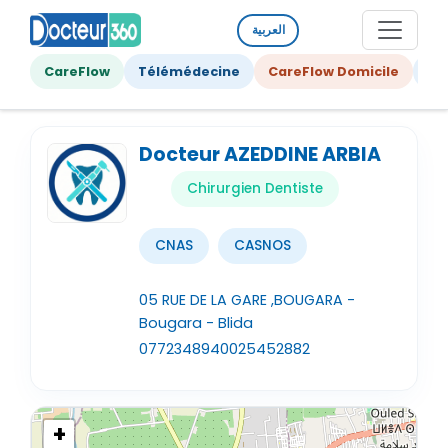
العربية
CareFlow
Télémédecine
CareFlow Domicile
Ge
Docteur AZEDDINE ARBIA
Chirurgien Dentiste
CNAS
CASNOS
05 RUE DE LA GARE ,BOUGARA -
Bougara - Blida
0772348940
025452882
+