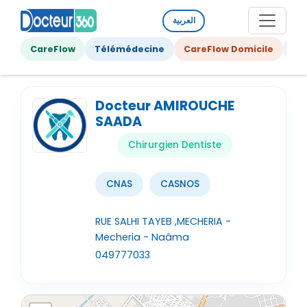
العربية
CareFlow
Télémédecine
CareFlow Domicile
Ge
Docteur AMIROUCHE
SAADA
Chirurgien Dentiste
CNAS
CASNOS
RUE SALHI TAYEB ,MECHERIA -
Mecheria - Naâma
049777033