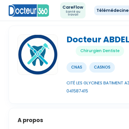
CareFlow
Télémédecin
Santé au
travail
Docteur ABDE
Chirurgien Dentiste
CNAS
CASNOS
CITÉ LES GLYCINES BATIMENT A3
041587415
A propos