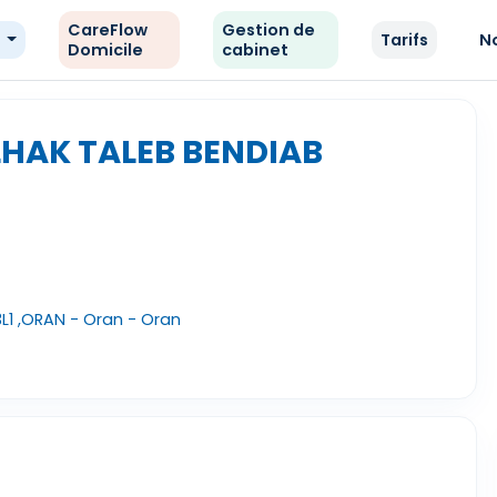
CareFlow
Gestion de
e
Tarifs
N
Domicile
cabinet
LHAK TALEB BENDIAB
L1 ,ORAN - Oran - Oran