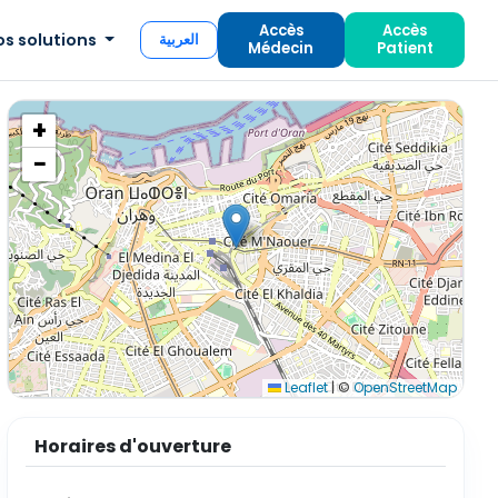
Accès
Accès
os solutions
العربية
Médecin
Patient
+
−
Leaflet
|
©
OpenStreetMap
Horaires d'ouverture