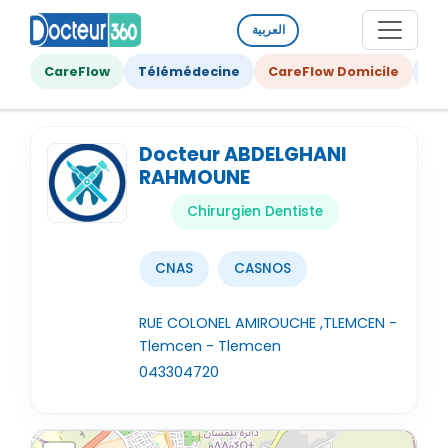
العربية
CareFlow
Télémédecine
CareFlow Domicile
Ge
Docteur ABDELGHANI
RAHMOUNE
Chirurgien Dentiste
CNAS
CASNOS
RUE COLONEL AMIROUCHE ,TLEMCEN -
Tlemcen - Tlemcen
043304720