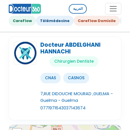
العربية
CareFlow
Télémédecine
CareFlow Domicile
Ge
Docteur ABDELGHANI
HANNACHI
Chirurgien Dentiste
CNAS
CASNOS
7,RUE DIDOUCHE MOURAD ,GUELMA -
Guelma - Guelma
0771971643
037143674