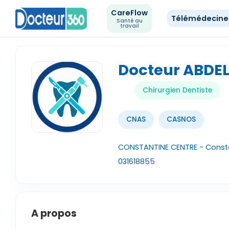
CareFlow
Télémédecin
Santé au
travail
Docteur ABDE
Chirurgien Dentiste
CNAS
CASNOS
CONSTANTINE CENTRE - Consta
031618855
A propos