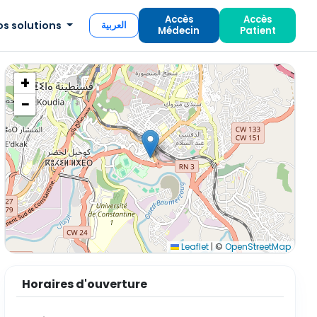
Accès
Accès
os solutions
العربية
Médecin
Patient
+
−
Leaflet
|
©
OpenStreetMap
Horaires d'ouverture