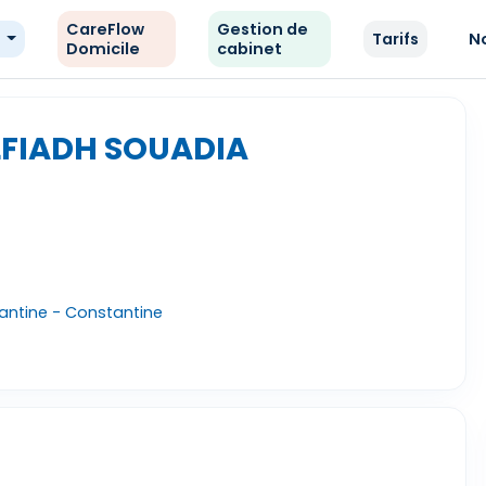
CareFlow
Gestion de
e
Tarifs
N
Domicile
cabinet
LFIADH SOUADIA
ntine - Constantine