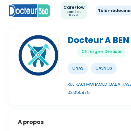
CareFlow
Télémédecin
Santé au
travail
Docteur A BE
Chirurgien Dentiste
CNAS
CASNOS
RUE KACI MOHAMED ,BABA HASS
021350975
A propos