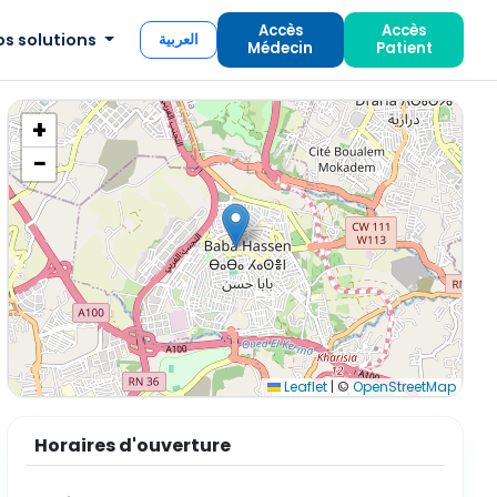
Accès
Accès
os solutions
العربية
Médecin
Patient
+
−
Leaflet
|
©
OpenStreetMap
Horaires d'ouverture