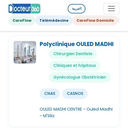
العربية
CareFlow
Télémédecine
CareFlow Domicile
Ge
Polyclinique OULED MADHI
Chirurgien Dentiste
Cliniques et hôpitaux
Gynécologue Obstétricien
CNAS
CASNOS
OULED MADHI CENTRE - Ouled Madhi
- M'Sila