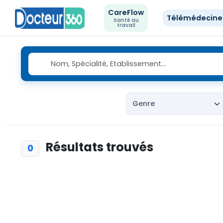
CareFlow
Télémédecin
Santé au
travail
Résultats trouvés
0