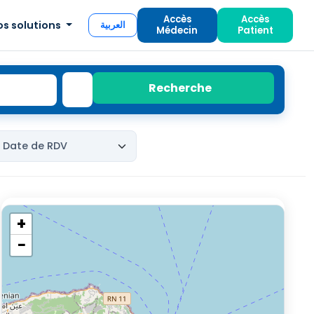
Accès
Accès
os solutions
العربية
Médecin
Patient
Recherche
+
−