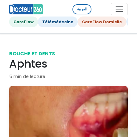
العربية
CareFlow
Télémédecine
CareFlow Domicile
Ge
BOUCHE ET DENTS
Aphtes
5 min de lecture