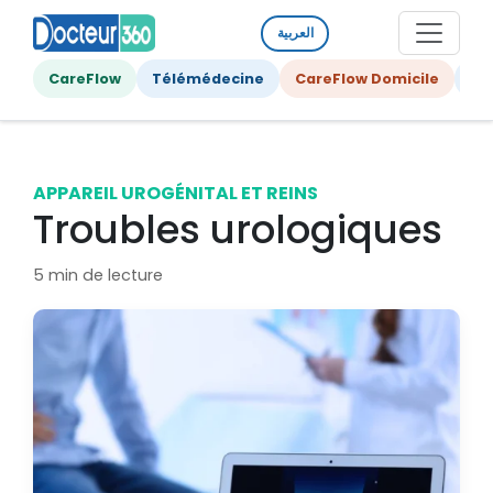
العربية
CareFlow
Télémédecine
CareFlow Domicile
Ge
APPAREIL UROGÉNITAL ET REINS
Troubles urologiques
5 min de lecture