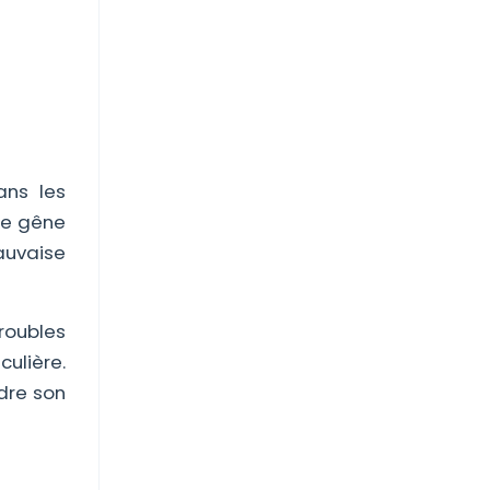
ans les
Une gêne
auvaise
roubles
culière.
ndre son