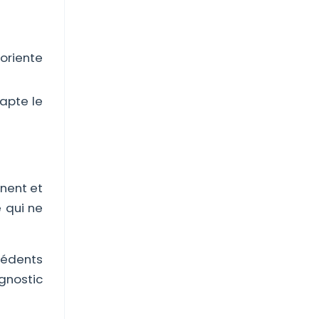
 oriente
dapte le
nent et
e qui ne
cédents
agnostic