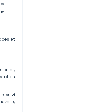
es.
ux.
caces et
ion et,
station
.
n suivi
ouvelle,