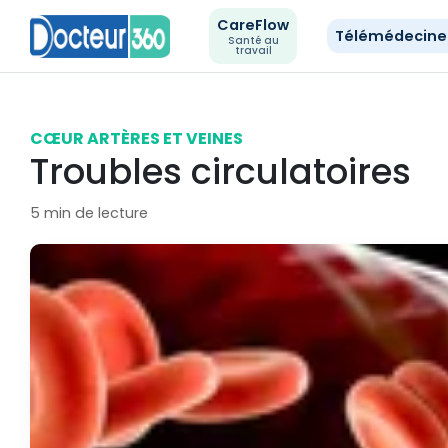
CareFlow
Télémédecin
Santé au
travail
CŒUR ARTÈRES ET VEINES
Troubles circulatoires
5 min de lecture