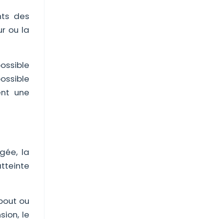
nts des
r ou la
ossible
possible
ent une
gée, la
atteinte
bout ou
sion, le