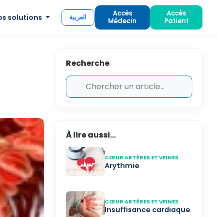
Accès
Accès
os solutions
العربية
Médecin
Patient
Recherche
À lire aussi...
CŒUR ARTÈRES ET VEINES
Arythmie
CŒUR ARTÈRES ET VEINES
Insuffisance cardiaque