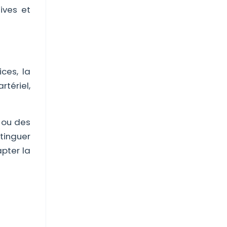
ives et
ces, la
rtériel,
 ou des
tinguer
apter la