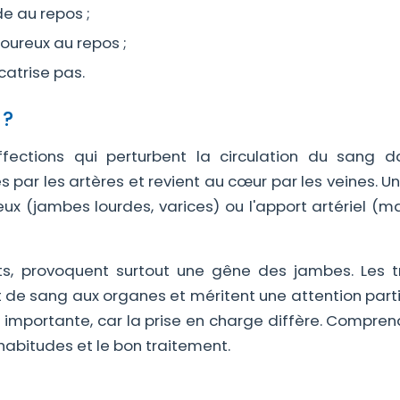
e au repos ;
loureux au repos ;
catrise pas.
 ?
affections qui perturbent la circulation du sang d
s par les artères et revient au cœur par les veines. 
ux (jambes lourdes, varices) ou l'apport artériel (m
nts, provoquent surtout une gêne des jambes. Les t
t de sang aux organes et méritent une attention parti
est importante, car la prise en charge diffère. Compre
abitudes et le bon traitement.