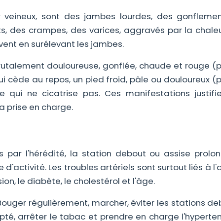
ur veineux, sont des jambes lourdes, des gonfleme
nts, des crampes, des varices, aggravés par la chaleu
vent en surélevant les jambes.
brutalement douloureuse, gonflée, chaude et rouge (p
ui cède au repos, un pied froid, pâle ou douloureux (
e qui ne cicatrise pas. Ces manifestations justifi
a prise en charge.
s par l'hérédité, la station debout ou assise prolon
d'activité. Les troubles artériels sont surtout liés à l'
on, le diabète, le cholestérol et l'âge.
ouger régulièrement, marcher, éviter les stations de
té, arrêter le tabac et prendre en charge l'hyperten