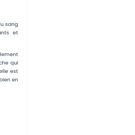
 du sang
ants et
alement
che qui
lle est
 bien en