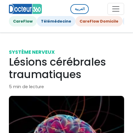
العربية
CareFlow
Télémédecine
CareFlow Domicile
Ge
SYSTÈME NERVEUX
Lésions cérébrales
traumatiques
5 min de lecture