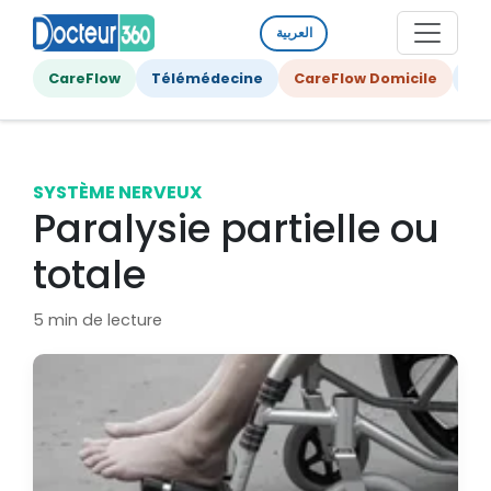
العربية
CareFlow
Télémédecine
CareFlow Domicile
Ge
SYSTÈME NERVEUX
Paralysie partielle ou
totale
5 min de lecture