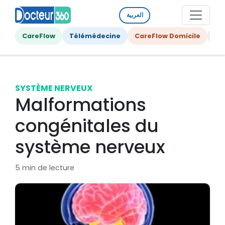
العربية
CareFlow
Télémédecine
CareFlow Domicile
Ge
SYSTÈME NERVEUX
Malformations
congénitales du
système nerveux
5 min de lecture