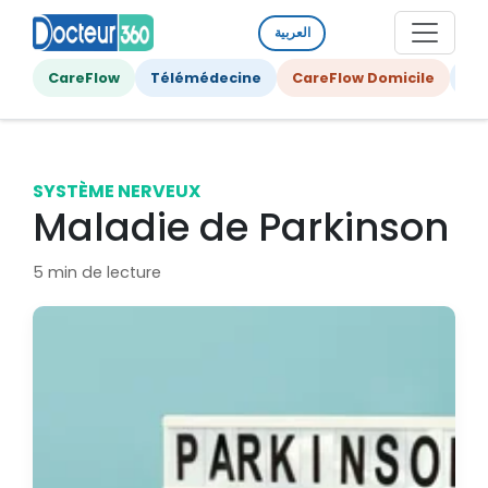
العربية
CareFlow
Télémédecine
CareFlow Domicile
Ge
SYSTÈME NERVEUX
Maladie de Parkinson
5 min de lecture