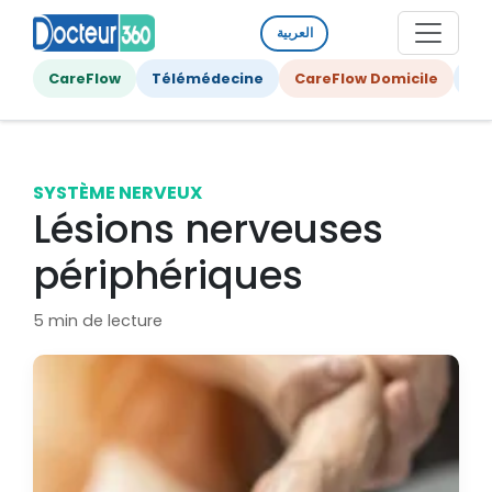
العربية
CareFlow
Télémédecine
CareFlow Domicile
Ge
SYSTÈME NERVEUX
Lésions nerveuses
périphériques
5 min de lecture