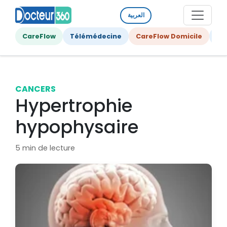
العربية
CareFlow
Télémédecine
CareFlow Domicile
Ge
CANCERS
Hypertrophie
hypophysaire
5 min de lecture