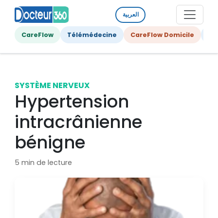
العربية
CareFlow
Télémédecine
CareFlow Domicile
Ge
SYSTÈME NERVEUX
Hypertension
intracrânienne
bénigne
5 min de lecture