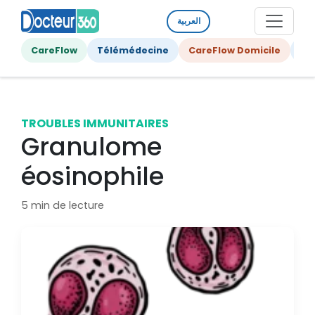
العربية
CareFlow
Télémédecine
CareFlow Domicile
Ge
TROUBLES IMMUNITAIRES
Granulome
éosinophile
5 min de lecture