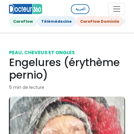
العربية
CareFlow
Télémédecine
CareFlow Domicile
Ge
PEAU, CHEVEUX ET ONGLES
Engelures (érythème
pernio)
5 min de lecture