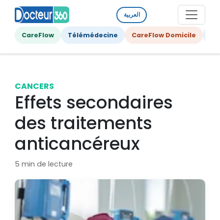
العربية
CareFlow
Télémédecine
CareFlow Domicile
Ge
CANCERS
Effets secondaires
des traitements
anticancéreux
5 min de lecture