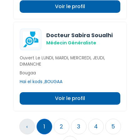
Voir le profil
Docteur Sabira Soualhi
Médecin Généraliste
Ouvert Le LUNDI, MARDI, MERCREDI, JEUDI,
DIMANCHE
Bougaa
Hai el kods ,BOUGAA
Voir le profil
‹
1
2
3
4
5