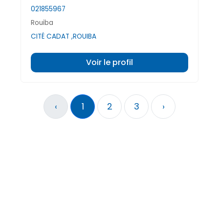
021855967
Rouiba
CITÉ CADAT ,ROUIBA
Voir le profil
‹
1
2
3
›