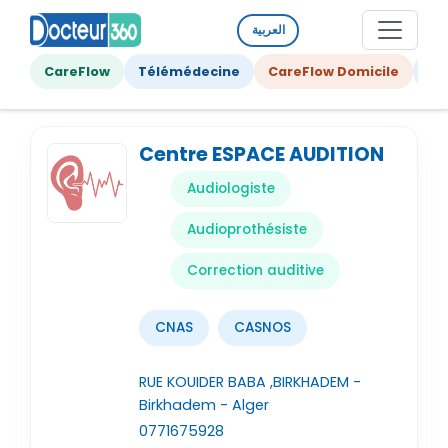
العربية
CareFlow
Télémédecine
CareFlow Domicile
Ge
Centre ESPACE AUDITION
Audiologiste
Audioprothésiste
Correction auditive
CNAS
CASNOS
RUE KOUIDER BABA ,BIRKHADEM -
Birkhadem - Alger
0771675928