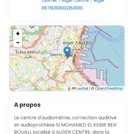
CENTRE - Alger Centre - Alger
0671631010
021631010
+
−
Leaflet
|
©
OpenStreetMap
A propos
Le centre d'audiométrie, correction auditive
et audioprothèse SI MOHAMED EL KEBIR BEN
BOUALI, localisé à ALGER CENTRE, dans la