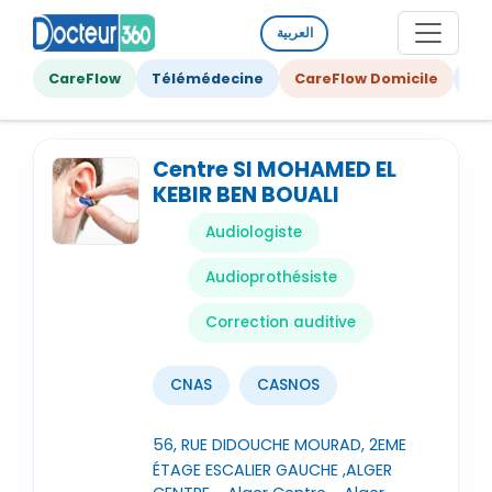
العربية
CareFlow
Télémédecine
CareFlow Domicile
Ge
Centre SI MOHAMED EL
KEBIR BEN BOUALI
Audiologiste
Audioprothésiste
Correction auditive
CNAS
CASNOS
56, RUE DIDOUCHE MOURAD, 2EME
ÉTAGE ESCALIER GAUCHE ,ALGER