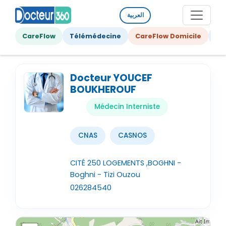
العربية
CareFlow
Télémédecine
CareFlow Domicile
Ge
Docteur YOUCEF
BOUKHEROUF
Médecin Interniste
CNAS
CASNOS
CITÉ 250 LOGEMENTS ,BOGHNI -
Boghni - Tizi Ouzou
026284540