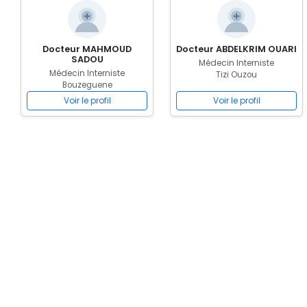
Docteur MAHMOUD
Docteur ABDELKRIM OUARI
SADOU
Médecin Interniste
Médecin Interniste
Tizi Ouzou
Bouzeguene
Voir le profil
Voir le profil