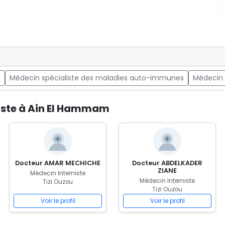
u
Médecin spécialiste des maladies auto-immunes
Médecin 
niste à Ain El Hammam
Docteur AMAR MECHICHE
Docteur ABDELKADER
ZIANE
Médecin Interniste
Médecin Interniste
Tizi Ouzou
Tizi Ouzou
Voir le profil
Voir le profil