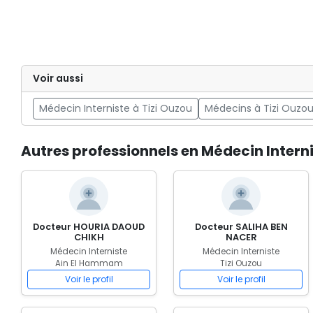
Voir aussi
Médecin Interniste à Tizi Ouzou
Médecins à Tizi Ouzo
Autres professionnels en Médecin Inter
Docteur HOURIA DAOUD
Docteur SALIHA BEN
CHIKH
NACER
Médecin Interniste
Médecin Interniste
Ain El Hammam
Tizi Ouzou
Voir le profil
Voir le profil