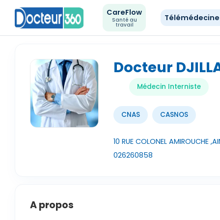
CareFlow
Télémédecin
Santé au
travail
Docteur DJILL
Médecin Interniste
CNAS
CASNOS
10 RUE COLONEL AMIROUCHE ,A
026260858
A propos