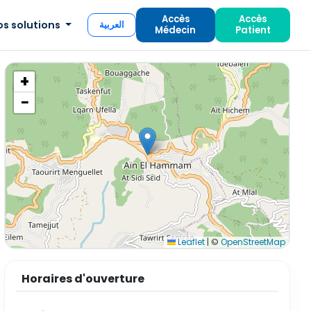
Accès
Accès
os solutions
العربية
Médecin
Patient
+
−
Leaflet
|
©
OpenStreetMap
Horaires d'ouverture