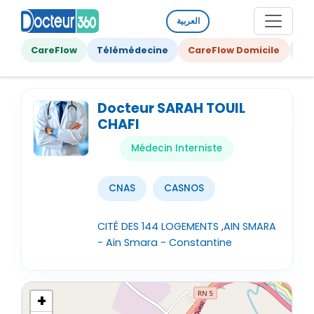
العربية
CareFlow
Télémédecine
CareFlow Domicile
Ge
Docteur SARAH TOUIL
CHAFI
Médecin Interniste
CNAS
CASNOS
CITÉ DES 144 LOGEMENTS ,AIN SMARA
- Ain Smara - Constantine
+