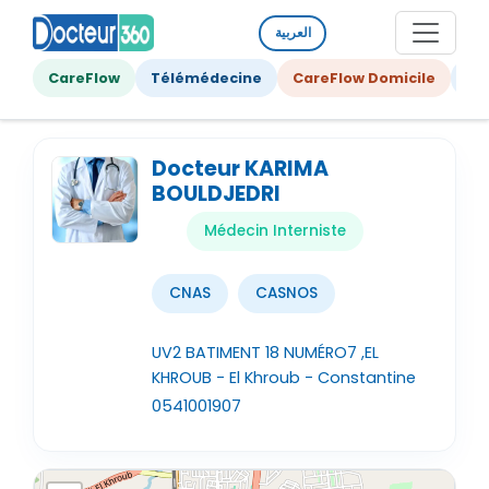
العربية
CareFlow
Télémédecine
CareFlow Domicile
Ge
Docteur KARIMA
BOULDJEDRI
Médecin Interniste
CNAS
CASNOS
UV2 BATIMENT 18 NUMÉRO7 ,EL
KHROUB - El Khroub - Constantine
0541001907