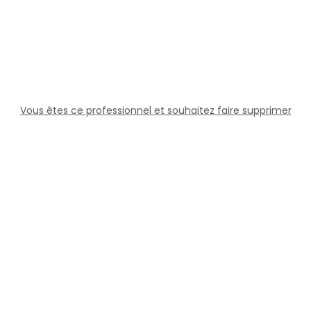
Vous êtes ce professionnel et souhaitez faire supprimer
cette fiche ?
Solutions
Professionnels
Assistance
Juridique
Réseaux sociaux
Docteur360 © 2026 Tous droits réservés