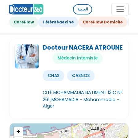
العربية
CareFlow
Télémédecine
CareFlow Domicile
Ge
Docteur NACERA ATROUNE
Médecin Interniste
CNAS
CASNOS
CITÉ MOHAMMADIA BATIMENT 13 C N°
261 ,MOHAMADIA - Mohammadia -
Alger
+