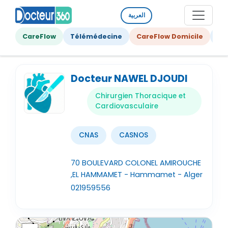
العربية
CareFlow
Télémédecine
CareFlow Domicile
Ge
Docteur NAWEL DJOUDI
Chirurgien Thoracique et
Cardiovasculaire
CNAS
CASNOS
70 BOULEVARD COLONEL AMIROUCHE
,EL HAMMAMET - Hammamet - Alger
021959556