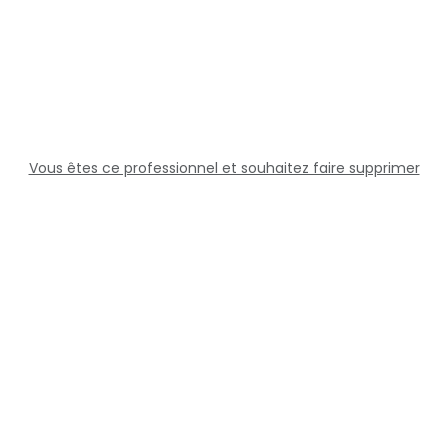
Vous êtes ce professionnel et souhaitez faire supprimer
cette fiche ?
Solutions
Professionnels
Assistance
Juridique
Réseaux sociaux
Docteur360 © 2026 Tous droits réservés