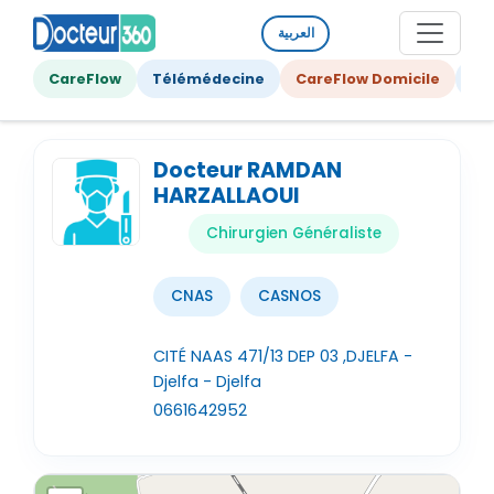
العربية
CareFlow
Télémédecine
CareFlow Domicile
Ge
Docteur RAMDAN
HARZALLAOUI
Chirurgien Généraliste
CNAS
CASNOS
CITÉ NAAS 471/13 DEP 03 ,DJELFA -
Djelfa - Djelfa
0661642952