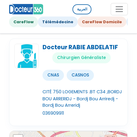
العربية
CareFlow
Télémédecine
CareFlow Domicile
Ge
Docteur RABIE ABDELATIF
Chirurgien Généraliste
CNAS
CASNOS
CITÉ 750 LOGEMENTS .BT C34 ,BORDJ
BOU ARRERIDJ - Bordj Bou Arriredj -
Bordj Bou Arreridj
036909911